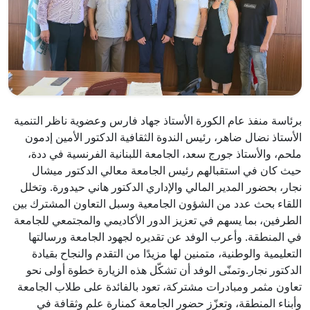
برئاسة منفذ عام الكورة الأستاذ جهاد فارس وعضوية ناظر التنمية
الأستاذ نضال ضاهر، رئيس الندوة الثقافية الدكتور الأمين إدمون
ملحم، والأستاذ جورج سعد، الجامعة اللبنانية الفرنسية في ددة،
حيث كان في استقبالهم رئيس الجامعة معالي الدكتور ميشال
نجار، بحضور المدير المالي والإداري الدكتور هاني حيدورة. وتخلل
اللقاء بحث عدد من الشؤون الجامعية وسبل التعاون المشترك بين
الطرفين، بما يسهم في تعزيز الدور الأكاديمي والمجتمعي للجامعة
في المنطقة. وأعرب الوفد عن تقديره لجهود الجامعة ورسالتها
التعليمية والوطنية، متمنين لها مزيدًا من التقدم والنجاح بقيادة
الدكتور نجار.وتمنّى الوفد أن تشكّل هذه الزيارة خطوة أولى نحو
تعاون مثمر ومبادرات مشتركة، تعود بالفائدة على طلاب الجامعة
وأبناء المنطقة، وتعزّز حضور الجامعة كمنارة علم وثقافة في