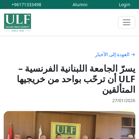
📞
+96171333498
Alumni
Login
→ العودة إلى الأخبار
يسرّ الجامعة اللبنانية الفرنسية –
ULF أن ترحّب بواحد من خريجيها
المتألقين
27/01/2026