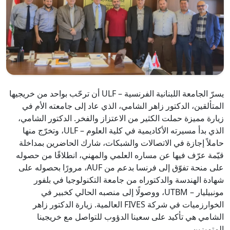
يسرّ الجامعة اللبنانية الفرنسية – ULF أن ترحّب بواحد من خريجيها
المتألقين، الدكتور زاهر الشامي، الذي عاد إلى جامعته الأم في
زيارة مميزة حملت الكثير من الاعتزاز والفخر. الدكتور الشامي،
الذي بدأ مسيرته الأكاديمية في كلية العلوم – ULF، وتخرّج منها
حاملاً إجازة في الاتصالات والشبكات، شارك الحاضرين بمداخلة
قيّمة عرّف فيها عن مساره العلمي والمهني، انطلاقًا من حصوله
على منحة تفوّق إلى فرنسا بدعم من AUF، مرورًا بحصوله على
شهادة الهندسة والدكتوراه من جامعة التكنولوجيا في بلفور
مونبيليار – UTBM، ووصولًا إلى منصبه الحالي كخبير في
الخوارزميات في شركة FIVES العالمية. زيارة الدكتور زاهر
الشامي هي تأكيد على سعينا الدؤوب للتواصل مع خريجينا
المتميزين.