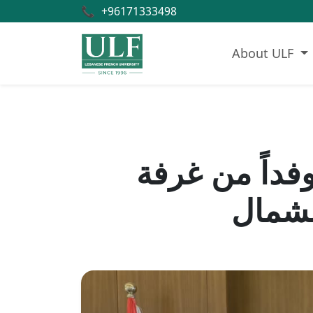
📞
+96171333498
About ULF
ت الجامعة اللبنانية الفرنسية (ULF) وفداً من غرفة
لشمال