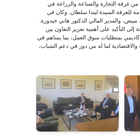
اون بين المؤسسات الأكاديمية والاقتصادية، استقبلت الجامعة اللبنانية الفرنسية (ULF) وفداً من غرفة التجارة والصناعة والزراعة في
امة للغرفة السيدة ليندا سلطان. وكان في
مبيض، والمدير المالي الدكتور هاني حيدورة.
 إلى التأكيد على أهمية تعزيز التعاون بين
الأكاديمي بمتطلبات سوق العمل، بما يساهم في
 والاقتصادية لما له من دور في دعم الشباب،